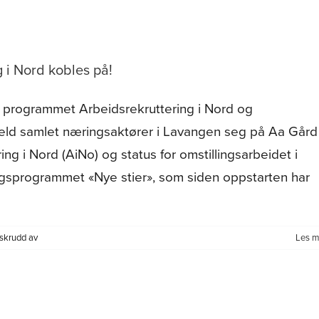
fant
jobb
og
hverdag
 i Nord kobles på!
i
Dyrøy
m programmet Arbeidsrekruttering i Nord og
eld samlet næringsaktører i Lavangen seg på Aa Gård
ng i Nord (AiNo) og status for omstillingsarbeidet i
ngsprogrammet «Nye stier», som siden oppstarten har
for
skrudd av
Les m
Lavangen
satser
–
og
Arbeidsrekruttering