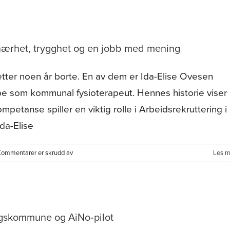
Tromsø
til
Lavangen:
Mer
e nærhet, trygghet og en jobb med mening
plass,
mer
etter noen år borte. En av dem er Ida-Elise Ovesen
frihet
og
bbe som kommunal fysioterapeut. Hennes historie viser
et
ompetanse spiller en viktig rolle i Arbeidsrekruttering i
liv
som
da-Elise
faktisk
passer
for
Kommentarer er skrudd av
familien
Les m
Hjem
igjen
til
Salangen:
Ida-
ingskommune og AiNo‑pilot
Elise