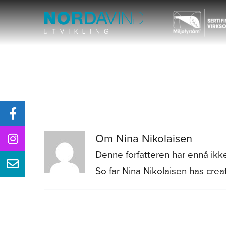
Skip
to
content
nina.nikolaisen@nordavindutvikling.no
Om
Nina Nikolaisen
Denne forfatteren har ennå ikke 
So far Nina Nikolaisen has creat