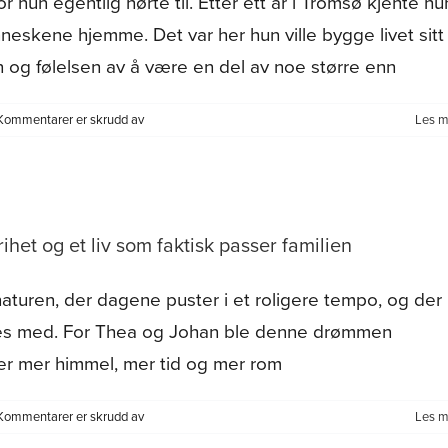
 hun egentlig hørte til. Etter ett år i Tromsø kjente hu
eskene hjemme. Det var her hun ville bygge livet sitt
en og følelsen av å være en del av noe større enn
for
Kommentarer er skrudd av
Les m
Andrine
(21):
«Her
høre
eg
ihet og et liv som faktisk passer familien
heime»
 naturen, der dagene puster i et roligere tempo, og der
å deles med. For Thea og Johan ble denne drømmen
ter mer himmel, mer tid og mer rom
for
Kommentarer er skrudd av
Les m
Fra