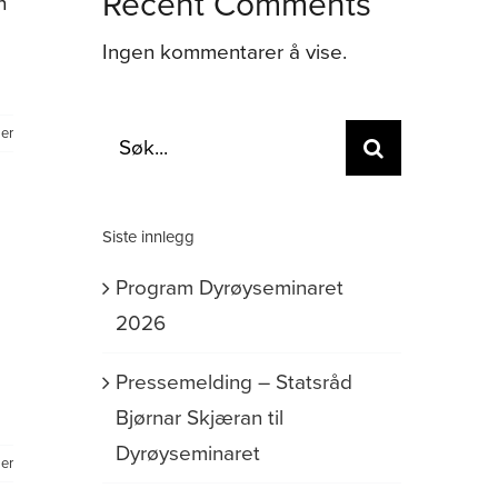
Recent Comments
n
Ingen kommentarer å vise.
Søk
er
etter:
Siste innlegg
Program Dyrøyseminaret
2026
Pressemelding – Statsråd
Bjørnar Skjæran til
Dyrøyseminaret
er