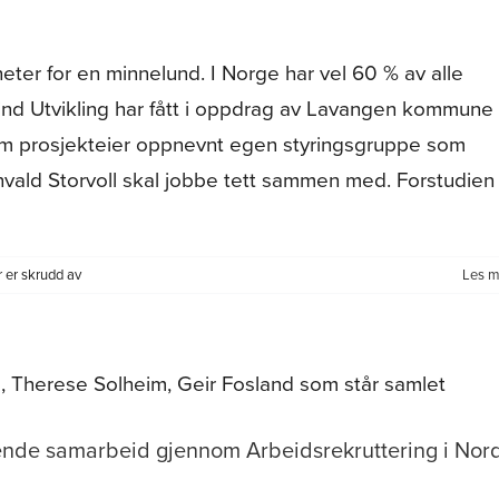
i
Nord
er for en minnelund. I Norge har vel 60 % av alle
kobles
på!
nd Utvikling har fått i oppdrag av Lavangen kommune
m prosjekteier oppnevnt egen styringsgruppe som
nvald Storvoll skal jobbe tett sammen med. Forstudien
for
er skrudd av
Les m
Minnelund
Lavangen
kommune
ende samarbeid gjennom Arbeidsrekruttering i Nor