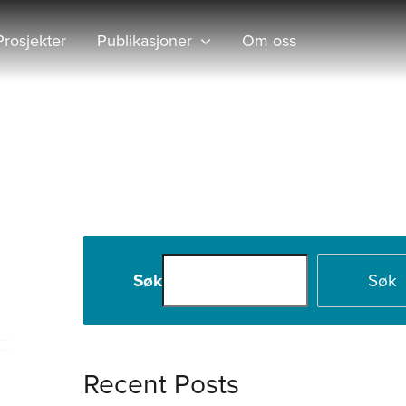
Prosjekter
Publikasjoner
Om oss
Hjem
Nina Nikolaisen
Søk
Søk
Recent Posts