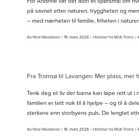
For Andrine var det aldri et spørsmål om hvor
på savnet etter naturen, tryggheten og menn
– med nærheten til familie, friheten i natur
Av
Nina Nikolaisen
|
19. mars 2026
|
Historier fra Midt-Troms
|
Fra Tromsø til Lavangen: Mer plass, mer fr
Tenk deg et liv der barna kan løpe rett ut i
familien er tett nok til å hjelpe – og til 
sterkere enn storbyens puls. De lengtet et
Av
Nina Nikolaisen
|
18. mars 2026
|
Historier fra Midt-Troms
|