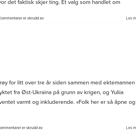
or det faktisk skjer ting. Et valg som handlet om
for
Kommentarer er skrudd av
Les m
Fra
CERN
i
Sveits
til
Dyrøy
Dyrøy for litt over tre år siden sammen med ektemannen
yktet fra Øst-Ukraina på grunn av krigen, og Yuliia
entet varmt og inkluderende. «Folk her er så åpne og
for
ommentarer er skrudd av
Les m
Yuliia