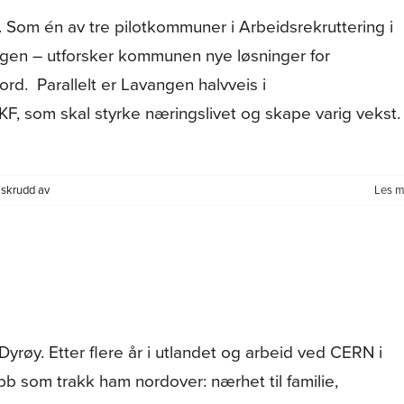
valgte
e. Som én av tre pilotkommuner i Arbeidsrekruttering i
nærhet,
trygghet
en – utforsker kommunen nye løsninger for
og
ord. Parallelt er Lavangen halvveis i
en
jobb
F, som skal styrke næringslivet og skape varig vekst.
med
mening
for
skrudd av
Les m
Lavangen
viser
vei
i
nord
–
som
yrøy. Etter flere år i utlandet og arbeid ved CERN i
omstillingskommune
og
jobb som trakk ham nordover: nærhet til familie,
AiNo‑pilot