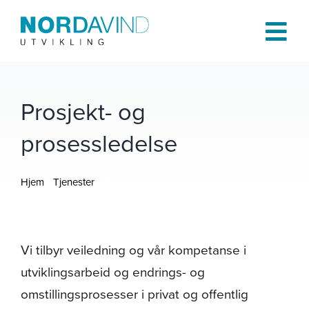
Skip
to
Tog
content
Navi
Hjem
Prosjekt- og
prosessledelse
Om oss
Hjem
Tjenester
Prosjekt- og prosessledelse
Tjenester
Prosjekter
Vi tilbyr veiledning og vår kompetanse i
utviklingsarbeid og endrings- og
Publikasjoner
omstillingsprosesser i privat og offentlig