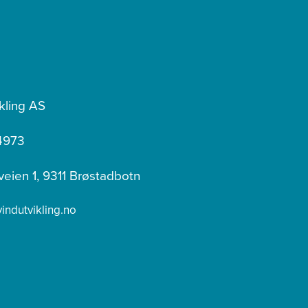
kling AS
4973
veien 1, 9311 Brøstadbotn
ndutvikling.no