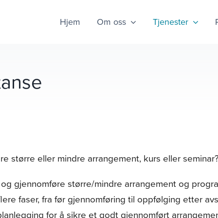
Hjem
Om oss
Tjenester
tanse
re større eller mindre arrangement, kurs eller seminar?
de og gjennomføre større/mindre arrangement og progr
ere faser, fra før gjennomføring til oppfølging etter a
anlegging for å sikre et godt gjennomført arrangement