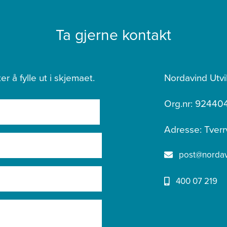
Ta gjerne kontakt
er å fylle ut i skjemaet.
Nordavind Utvi
Org.nr: 92440
Adresse: Tverr
post@nordavi
400 07 219