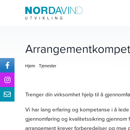
Skip
to
content
Arrangementkompe
Hjem
Tjenester
Arrangementkompetanse
Trenger din virksomhet hjelp til å gjennomfø
Vi har lang erfaring og kompetanse i å le
gjennomføring og kvalitetssikring gjennom fl
arrangement krever forberedelser og mye pl