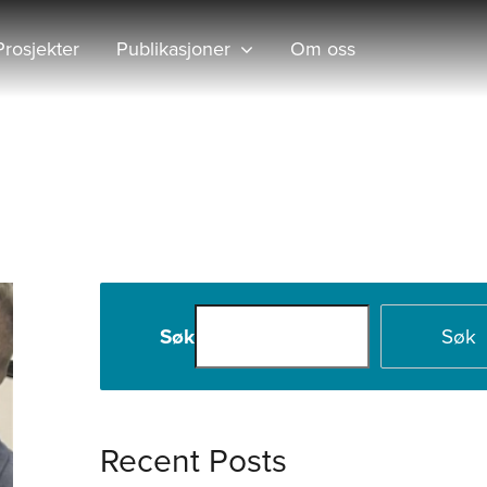
Prosjekter
Publikasjoner
Om oss
Hjem
2024
februar
Søk
Søk
Recent Posts