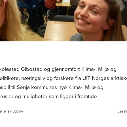
kolested Gibostad og gjennomført Klima-, Miljø og
litikere, næringsliv og forskere fra UiT Norges arktisk
nspill til Senja kommunes nye Klima-, Miljø og
usler og muligheter som ligger i fremtide
for
r er skrudd av
Les m
Klima-,
miljø