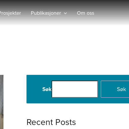
Prosjekter
Publikasjoner
Om oss
Hjem
2022
november
Søk
Søk
Recent Posts