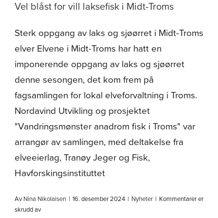
Vel blåst for vill laksefisk i Midt-Troms
Om oss
Sterk oppgang av laks og sjøørret i Midt-Troms
elver Elvene i Midt-Troms har hatt en
imponerende oppgang av laks og sjøørret
denne sesongen, det kom frem på
fagsamlingen for lokal elveforvaltning i Troms.
Nordavind Utvikling og prosjektet
"Vandringsmønster anadrom fisk i Troms" var
arrangør av samlingen, med deltakelse fra
elveeierlag, Tranøy Jeger og Fisk,
Havforskingsinstituttet
Av
Nina Nikolaisen
|
16. desember 2024
|
Nyheter
|
Kommentarer er
for
skrudd av