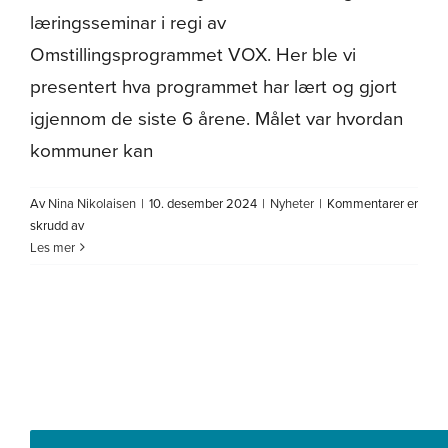
læringsseminar i regi av
Omstillingsprogrammet VOX. Her ble vi
presentert hva programmet har lært og gjort
igjennom de siste 6 årene. Målet var hvordan
kommuner kan
Av
Nina Nikolaisen
|
10. desember 2024
|
Nyheter
|
Kommentarer er
for
skrudd av
Dyrøyseminaret
Les mer
setter
spor