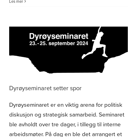
Vel
Les mer
blåst
for
vill
laksefisk
i
Midt-
Troms
Dyrøyseminaret setter spor
Dyrøyseminaret er en viktig arena for politisk
diskusjon og strategisk samarbeid. Seminaret
ble avholdt over tre dager, i tillegg til interne
arbeidsmøter. På dag en ble det arrangert et