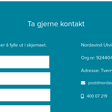
Ta gjerne kontakt
er å fylle ut i skjemaet.
Nordavind Utvi
Org.nr: 92440
Adresse: Tverr
post@nordavi
400 07 219