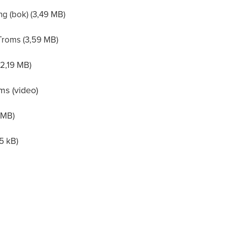
ng (bok)
-Troms
ms (video)