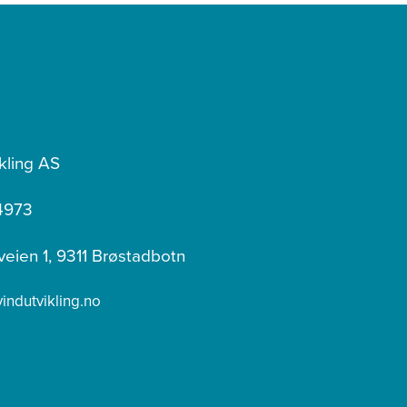
kling AS
4973
veien 1, 9311 Brøstadbotn
ndutvikling.no