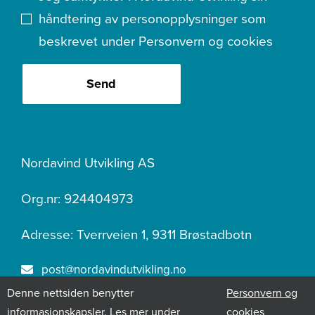
håndtering av personopplysninger som
beskrevet under
Personvern og cookies
Send
Nordavind Utvikling AS
Org.nr: 924404973
Adresse: Tverrveien 1, 9311 Brøstadbotn
post@nordavindutvikling.no
Denne nettsiden benytter
Personvern og
400 07 219
informasjonskapsler. Les mer under
cookies