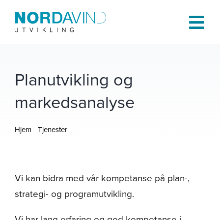
Skip
to
Tog
content
Navi
Hjem
Planutvikling og
markedsanalyse
Om oss
Hjem
Tjenester
Planutvikling og markedsanalyse
Tjenester
Prosjekter
Vi kan bidra med vår kompetanse på plan-,
strategi- og programutvikling.
Publikasjoner
Vi har lang erfaring og god kompetanse i