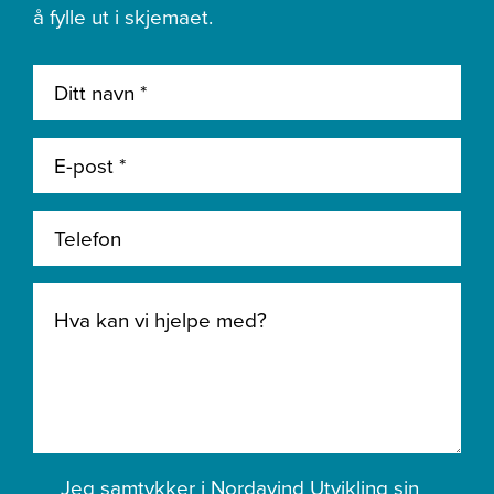
å fylle ut i skjemaet.
Jeg samtykker i Nordavind Utvikling sin