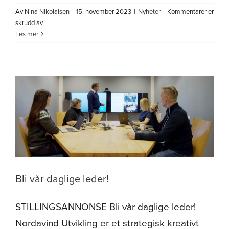
Av
Nina Nikolaisen
|
15. november 2023
|
Nyheter
|
Kommentarer er
for
skrudd av
Grunderidol
Les mer
–
jury
Bli vår daglige leder!
STILLINGSANNONSE Bli vår daglige leder!
Nordavind Utvikling er et strategisk kreativt