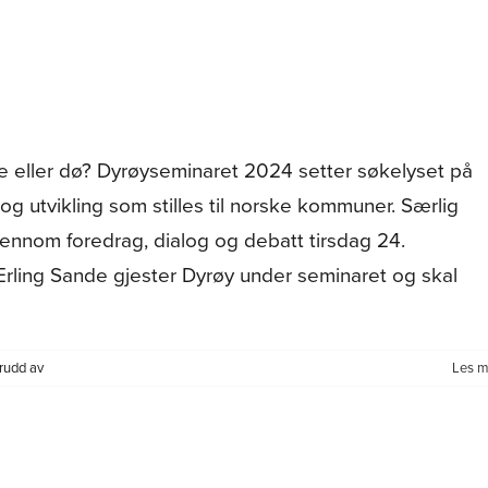
gir
gode
råd
 eller dø? Dyrøyseminaret 2024 setter søkelyset på
 og utvikling som stilles til norske kommuner. Særlig
ennom foredrag, dialog og debatt tirsdag 24.
Erling Sande gjester Dyrøy under seminaret og skal
for
rudd av
Les m
Dyrøyseminaret
2024