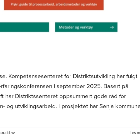
e. Kompetansesenteret for Distriktsutvikling har fulgt
 erfaringskonferansen i september 2025. Basert på
raft har Distriktssenteret oppsummert gode råd for
- og utviklingsarbeid. I prosjektet har Senja kommun
for
krudd av
Les m
Distriktssenteret