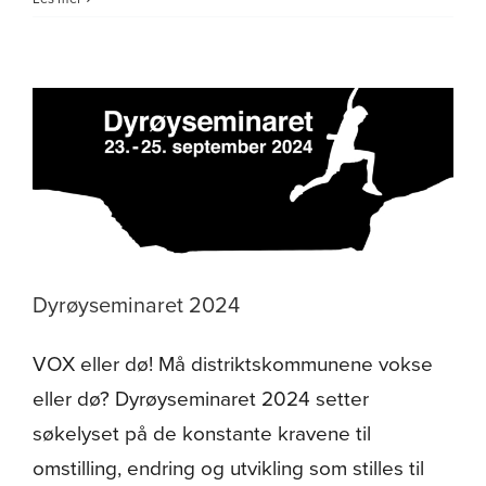
ser
fremtiden
i
nord
ut?
Dyrøyseminaret
2024
Dyrøyseminaret 2024
VOX eller dø! Må distriktskommunene vokse
eller dø? Dyrøyseminaret 2024 setter
søkelyset på de konstante kravene til
omstilling, endring og utvikling som stilles til