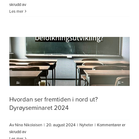
for
skrudd av
Foreløpig
Les mer
program
Dyrøyseminaret
2024
Hvordan ser fremtiden i nord ut?
Dyrøyseminaret 2024
Av
Nina Nikolaisen
|
20. august 2024
|
Nyheter
|
Kommentarer er
for
skrudd av
Hvordan
Les mer