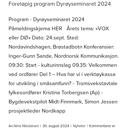
Foreløpig program Dyrøyseminaret 2024
Om oss
Program - Dyrøyseminaret 2024
Påmeldingskjema HER Årets tema: «VOX
eller DØ» Dato: 24.sept. Sted:
Nordavindshagen, Brøstadbotn Konferansier:
Inger-Gunn Sande, Nordnorsk Kommunikasjon.
09:30: Start - kulturinnslag 09.35: Velkommen
ved ordfører Del 1 – Hva har vi i verktøykassa
for utvikling i småsamfunn? - Tromsvekstavtale
fylkesordfører Kristina Torbergsen (Ap) -
Bygdevekstpilot Midt-Finnmark, Simon Jessen
prosjektleder Nordkapp
Av
Nina Nikolaisen
|
30. august 2024
|
Nyheter
|
Kommentarer er