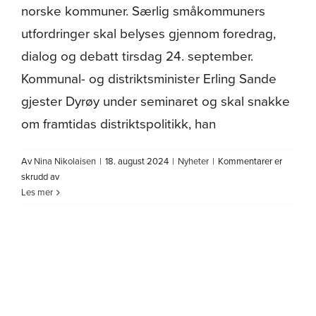
norske kommuner. Særlig småkommuners
utfordringer skal belyses gjennom foredrag,
dialog og debatt tirsdag 24. september.
Kommunal- og distriktsminister Erling Sande
gjester Dyrøy under seminaret og skal snakke
om framtidas distriktspolitikk, han
Av
Nina Nikolaisen
|
18. august 2024
|
Nyheter
|
Kommentarer er
for
skrudd av
Dyrøyseminaret
Les mer
2024