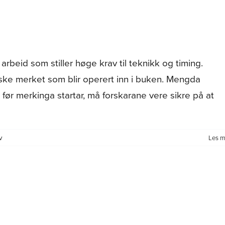
til
forsking
på
sjøaure
rbeid som stiller høge krav til teknikk og timing.
tiske merket som blir operert inn i buken. Mengda
før merkinga startar, må forskarane vere sikre på at
for
v
Les m
Kamilla
på
sporet
av
sjøauren