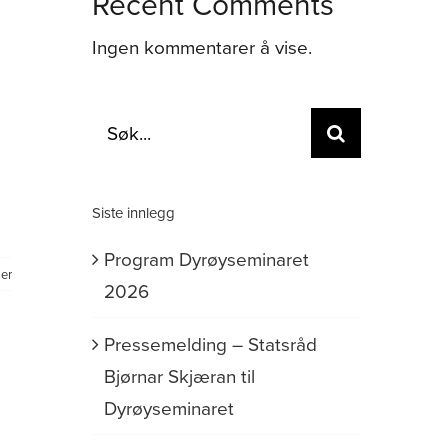
Recent Comments
Ingen kommentarer å vise.
Søk
etter:
Siste innlegg
Program Dyrøyseminaret
er
2026
Pressemelding – Statsråd
Bjørnar Skjæran til
Dyrøyseminaret