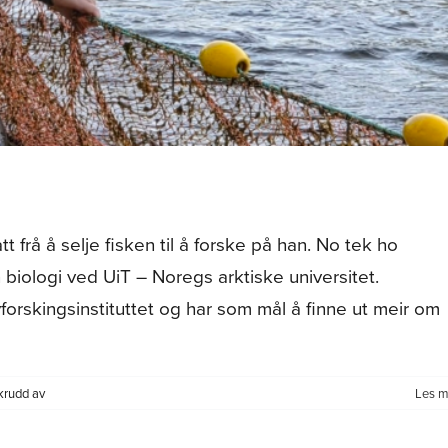
 frå å selje fisken til å forske på han. No tek ho
n biologi ved UiT – Noregs arktiske universitet.
orskingsinstituttet og har som mål å finne ut meir om
for
krudd av
Les m
Frå
fiskehandel