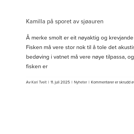
Kamilla på sporet av sjøauren
Å merke smolt er eit nøyaktig og krevjande a
Fisken må vere stor nok til å tole det akus
bedøving i vatnet må vere nøye tilpassa, og 
fisken er
Av
Kari Tveit
|
11. juli 2025
|
Nyheter
|
Kommentarer er skrudd a