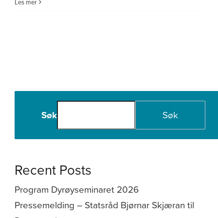
Ungdomsforsker
Les mer
og
mentor
Søk
Søk
Recent Posts
Program Dyrøyseminaret 2026
Pressemelding – Statsråd Bjørnar Skjæran til