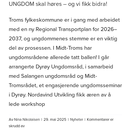
UNGDOM skal høres – og vi fikk bidra!
Om oss
Troms fylkeskommune er i gang med arbeidet
med en ny Regional Transportplan for 2026–
2037, og ungdommenes stemme er en viktig
del av prosessen. I Midt-Troms har
ungdomsrådene allerede tatt ballen! I går
arrangerte Dyrøy Ungdomsråd, i samarbeid
med Salangen ungdomsråd og Midt-
Tromsrådet, et engasjerende ungdomsseminar
i Dyrøy. Nordavind Utvikling fikk æren av å
lede workshop
Av
Nina Nikolaisen
|
29. mai 2025
|
Nyheter
|
Kommentarer er
for
skrudd av