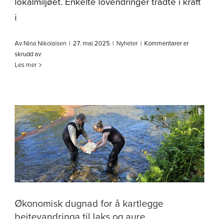
lokalmiljøet. Enkelte lovendringer trådte i kraft
i
Av
Nina Nikolaisen
|
27. mai 2025
|
Nyheter
|
Kommentarer er
for
skrudd av
Plan
Les mer
for
forebygging
av
omsorgssvikt
og
adferdsvansker
2025
Økonomisk dugnad for å kartlegge
beitevandringa til laks og aure