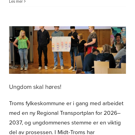
UNGDOM
Les mer
skal
høres
–
og
vi
fikk
bidra!
Ungdom skal høres!
Troms fylkeskommune er i gang med arbeidet
med en ny Regional Transportplan for 2026–
2037, og ungdommenes stemme er en viktig
del av prosessen. I Midt-Troms har