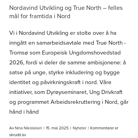
Nordavind Utvikling og True North – felles
mål for framtida i Nord
Vi i Nordavind Utvikling er stolte over å ha
inngått en samarbeidsavtale med True North -
Tromsø som Europeisk Ungdomshovedstad
2026, fordi vi deler de samme ambisjonene: å
satse på unge, styrke inkludering og bygge
identitet og påvirkningskraft i nord. Våre
initiativer, som Dyrøyseminaret, Ung Drivkraft
og programmet Arbeidsrekruttering i Nord, går
hånd i hånd
Av
Nina Nikolaisen
|
15. mai 2025
|
Nyheter
|
Kommentarer er
for
skrudd av