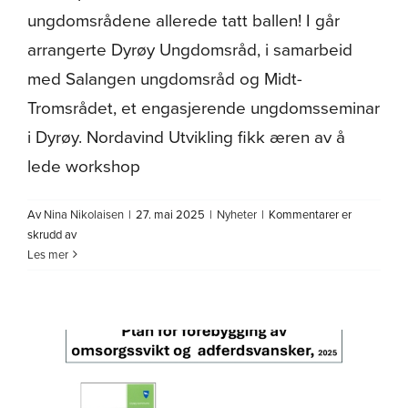
ungdomsrådene allerede tatt ballen! I går
arrangerte Dyrøy Ungdomsråd, i samarbeid
med Salangen ungdomsråd og Midt-
Tromsrådet, et engasjerende ungdomsseminar
i Dyrøy. Nordavind Utvikling fikk æren av å
lede workshop
Av
Nina Nikolaisen
|
27. mai 2025
|
Nyheter
|
Kommentarer er
for
skrudd av
Ungdom
Les mer
skal
høres!