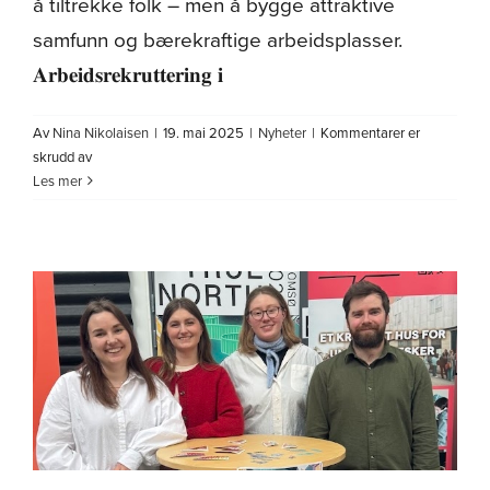
å tiltrekke folk – men å bygge attraktive
samfunn og bærekraftige arbeidsplasser.
𝐀𝐫𝐛𝐞𝐢𝐝𝐬𝐫𝐞𝐤𝐫𝐮𝐭𝐭𝐞𝐫𝐢𝐧𝐠 𝐢
Av
Nina Nikolaisen
|
19. mai 2025
|
Nyheter
|
Kommentarer er
for
skrudd av
Hvordan
Les mer
kan
vi
sikre
bærekraftig
arbeidsrekruttering
i
Nord
Norge?
Nordnorsk
debatt