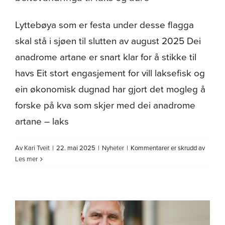
Lyttebøya som er festa under desse flagga
skal stå i sjøen til slutten av august 2025 Dei
anadrome artane er snart klar for å stikke til
havs Eit stort engasjement for vill laksefisk og
ein økonomisk dugnad har gjort det mogleg å
forske på kva som skjer med dei anadrome
artane – laks
for
Av
Kari Tveit
|
22. mai 2025
|
Nyheter
|
Kommentarer er skrudd av
Økono
Les mer
dugna
for
å
kartle
beitev
til