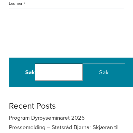
Nordavind
Les mer
Utvikling
og
True
North
–
felles
mål
for
framtida
i
Søk
Søk
Nord
Recent Posts
Program Dyrøyseminaret 2026
Pressemelding – Statsråd Bjørnar Skjæran til