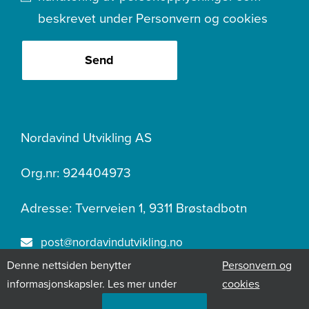
beskrevet under
Personvern og cookies
Send
Nordavind Utvikling AS
Org.nr: 924404973
Adresse: Tverrveien 1, 9311 Brøstadbotn
post@nordavindutvikling.no
Denne nettsiden benytter
Personvern og
400 07 219
informasjonskapsler. Les mer under
cookies