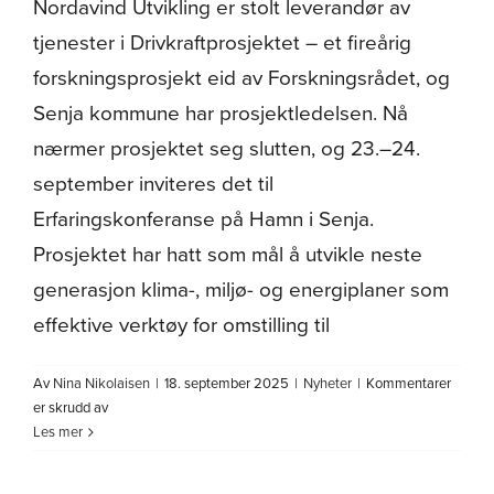
Nordavind Utvikling er stolt leverandør av
tjenester i Drivkraftprosjektet – et fireårig
forskningsprosjekt eid av Forskningsrådet, og
Senja kommune har prosjektledelsen. Nå
nærmer prosjektet seg slutten, og 23.–24.
september inviteres det til
Erfaringskonferanse på Hamn i Senja.
Prosjektet har hatt som mål å utvikle neste
generasjon klima-, miljø- og energiplaner som
effektive verktøy for omstilling til
Av
Nina Nikolaisen
|
18. september 2025
|
Nyheter
|
Kommentarer
for
er skrudd av
Ungdom
Les mer
i
sentrum