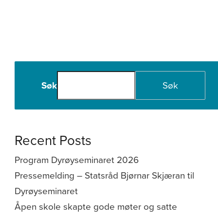
for
grønn
omstilling
–
Erfaringskonferanse
på
Senja
Søk
Søk
Recent Posts
Program Dyrøyseminaret 2026
Pressemelding – Statsråd Bjørnar Skjæran til
Dyrøyseminaret
Åpen skole skapte gode møter og satte