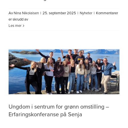
Av
Nina Nikolaisen
|
25. september 2025
|
Nyheter
|
Kommentarer
for
er skrudd av
Erfaringskonferanse
Les mer
med
ung
medvirkning
Ungdom i sentrum for grønn omstilling –
Erfaringskonferanse på Senja