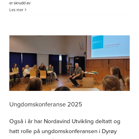
for
er skrudd av
Fagbrev
Les mer
på
engelsk
–
en
mulig
løsning
for
hele
arbeidslivet
i
nord
Ungdomskonferanse 2025
Også i år har Nordavind Utvikling deltatt og
hatt rolle på ungdomskonferansen i Dyrøy