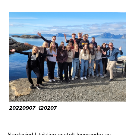
Om oss
20220907_120207
Nordavind Utvikling er stolt leverandør av