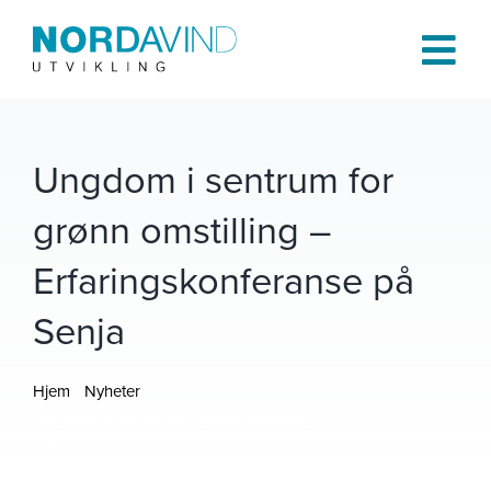
Skip
to
Tog
content
Navi
Hjem
Ungdom i sentrum for
grønn omstilling –
Om oss
Erfaringskonferanse på
Tjenester
Senja
Prosjekter
Hjem
Nyheter
Ungdom i sentrum for grønn omstilling –
Publikasjoner
Erfaringskonferanse på Senja