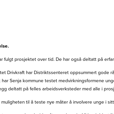
lse.
ar fulgt prosjektet over tid. De har også deltatt på er
ektet Drivkraft har Distriktssenteret oppsummert gode 
ktet har Senja kommune testet medvirkningsformene ung
egg deltatt på felles arbeidsverksteder med alle i pros
muligheten til å teste nye måter å involvere unge i sitt