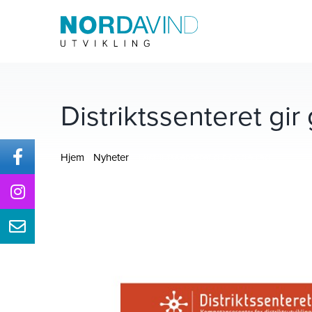
Skip
to
content
Distriktssenteret gir
Hjem
Nyheter
Distriktssenteret gir gode råd