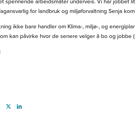
et spennende arbeidsmåter underveis. Vi har jobbet litt
fagansvarlig for landbruk og miljøforvaltning Senja ko
rkning ikke bare handler om Klima-, miljø-, og energipla
 som kan påvirke hvor de senere velger å bo og jobbe 
t