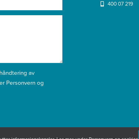
400 07 219
 håndtering av
der
Personvern og