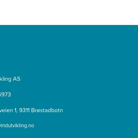
kling AS
4973
veien 1, 9311 Brøstadbotn
ndutvikling.no