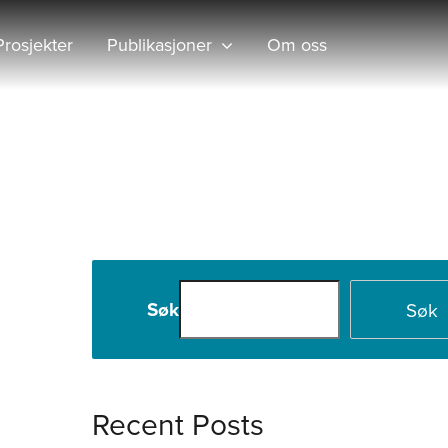
Prosjekter
Publikasjoner
Om oss
Hjem
2017
Søk
Søk
Recent Posts