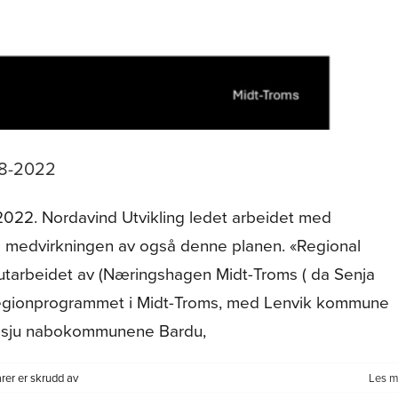
18-2022
2022. Nordavind Utvikling ledet arbeidet med
 i medvirkningen av også denne planen. «Regional
utarbeidet av (Næringshagen Midt-Troms ( da Senja
regionprogrammet i Midt-Troms, med Lenvik kommune
e sju nabokommunene Bardu,
for
er er skrudd av
Les m
Regional