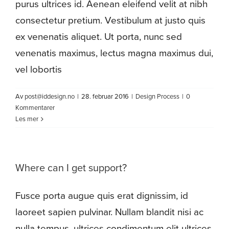
purus ultrices id. Aenean eleifend velit at nibh
Om oss
consectetur pretium. Vestibulum at justo quis
ex venenatis aliquet. Ut porta, nunc sed
venenatis maximus, lectus magna maximus dui,
vel lobortis
Av
post@iddesign.no
|
28. februar 2016
|
Design Process
|
0
Kommentarer
Les mer
Where can I get support?
Fusce porta augue quis erat dignissim, id
laoreet sapien pulvinar. Nullam blandit nisi ac
nulla tempus, ultrices condimentum elit ultrices.