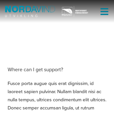
Skip
to
Tog
content
Nav
Design Process
Hjem
Hjem
Design Process
Om oss
Tjenester
Where can I get support?
Fusce porta augue quis erat dignissim, id
Prosjekter
laoreet sapien pulvinar. Nullam blandit nisi ac
nulla tempus, ultrices condimentum elit ultrices.
Publikasjoner
Donec semper accumsan ligula, ut rutrum