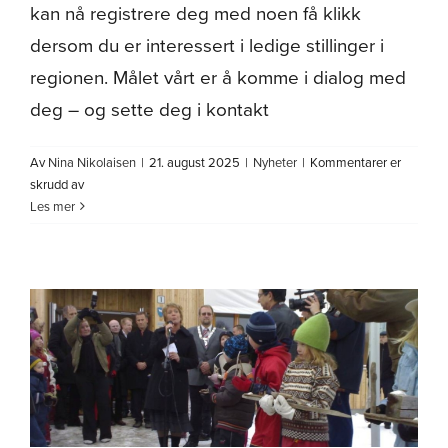
kan nå registrere deg med noen få klikk
dersom du er interessert i ledige stillinger i
regionen. Målet vårt er å komme i dialog med
deg – og sette deg i kontakt
Av
Nina Nikolaisen
|
21. august 2025
|
Nyheter
|
Kommentarer er
for
skrudd av
Er
Les mer
du
nysgjerrig
på
jobbmuligheter
i
Midt-
Troms?