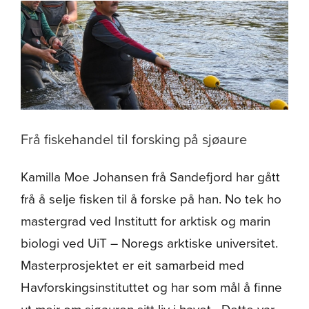
på
første
Lenvika-
seminaret
Frå fiskehandel til forsking på sjøaure
Kamilla Moe Johansen frå Sandefjord har gått
frå å selje fisken til å forske på han. No tek ho
mastergrad ved Institutt for arktisk og marin
biologi ved UiT – Noregs arktiske universitet.
Masterprosjektet er eit samarbeid med
Havforskingsinstituttet og har som mål å finne