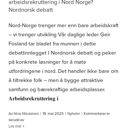
arbeidsrekruttering i Nord Norge?
Nordnorsk debatt
Nord-Norge trenger mer enn bare arbeidskraft
– vi trenger utvikling Vår daglige leder Geir
Fosland tar bladet fra munnen i dette
debattinnlegget I Nordnorsk debatt og peker
på konkrete løsninger for å møte
utfordringene i nord. Det handler ikke bare om
å tiltrekke folk – men å bygge attraktive
samfunn og bærekraftige arbeidsplasser.
𝐀𝐫𝐛𝐞𝐢𝐝𝐬𝐫𝐞𝐤𝐫𝐮𝐭𝐭𝐞𝐫𝐢𝐧𝐠 𝐢
Av
Nina Nikolaisen
|
19. mai 2025
|
Nyheter
|
Kommentarer er
for
skrudd av
Hvordan
Les mer