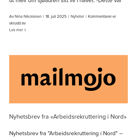
ut meir om sjøauren sitt liv i havet. -Dette var
Av
Nina Nikolaisen
|
18. juli 2025
|
Nyheter
|
Kommentarer er
for
skrudd av
Frå
Les mer
fiskehandel
til
forsking
på
sjøaure
Nyhetsbrev fra «Arbeidsrekruttering i Nord»
Nyhetsbrev fra "Arbeidsrekruttering i Nord" –