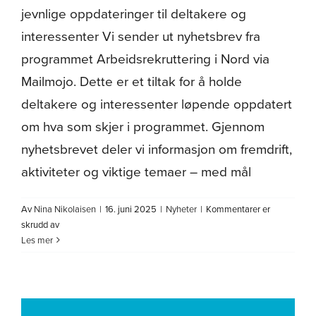
jevnlige oppdateringer til deltakere og
interessenter Vi sender ut nyhetsbrev fra
programmet Arbeidsrekruttering i Nord via
Mailmojo. Dette er et tiltak for å holde
deltakere og interessenter løpende oppdatert
om hva som skjer i programmet. Gjennom
nyhetsbrevet deler vi informasjon om fremdrift,
aktiviteter og viktige temaer – med mål
Av
Nina Nikolaisen
|
16. juni 2025
|
Nyheter
|
Kommentarer er
for
skrudd av
Nyhetsbrev
Les mer
fra
«Arbeidsrekruttering
i
Nord»