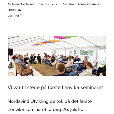
Av
Nina Nikolaisen
|
7. august 2025
|
Nyheter
|
Kommentarer er
for
skrudd av
Fra
Les mer
visjon
til
virkelighet:
Arvid
Hanssen-
huset
som
modell
for
småsamfunn
Vi var til stede på første Lenvika-seminaret
Nordavind Utvikling deltok på det første
Lenvika-seminaret lørdag 26. juli. For