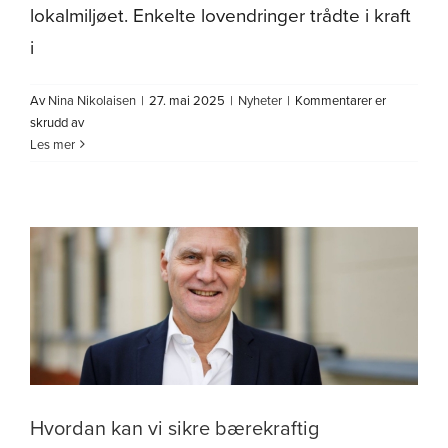
lokalmiljøet. Enkelte lovendringer trådte i kraft
i
Av
Nina Nikolaisen
|
27. mai 2025
|
Nyheter
|
Kommentarer er
for
skrudd av
Plan
Les mer
for
forebygging
av
omsorgssvikt
og
adferdsvansker
2025
Hvordan kan vi sikre bærekraftig