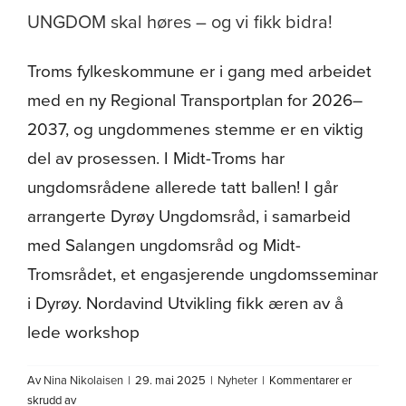
UNGDOM skal høres – og vi fikk bidra!
Troms fylkeskommune er i gang med arbeidet
med en ny Regional Transportplan for 2026–
2037, og ungdommenes stemme er en viktig
del av prosessen. I Midt-Troms har
ungdomsrådene allerede tatt ballen! I går
arrangerte Dyrøy Ungdomsråd, i samarbeid
med Salangen ungdomsråd og Midt-
Tromsrådet, et engasjerende ungdomsseminar
i Dyrøy. Nordavind Utvikling fikk æren av å
lede workshop
Av
Nina Nikolaisen
|
29. mai 2025
|
Nyheter
|
Kommentarer er
for
skrudd av