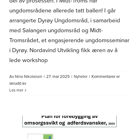
del av prosessen. I Midt-Troms har
ungdomsrådene allerede tatt ballen! I går
arrangerte Dyrøy Ungdomsråd, i samarbeid
med Salangen ungdomsråd og Midt-
Tromsrådet, et engasjerende ungdomsseminar
i Dyrøy. Nordavind Utvikling fikk æren av å
lede workshop
Av
Nina Nikolaisen
|
27. mai 2025
|
Nyheter
|
Kommentarer er
for
skrudd av
Ungdom
Les mer
skal
høres!