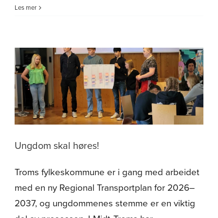
UNGDOM
Les mer
skal
høres
–
og
vi
fikk
bidra!
Ungdom skal høres!
Troms fylkeskommune er i gang med arbeidet
med en ny Regional Transportplan for 2026–
2037, og ungdommenes stemme er en viktig