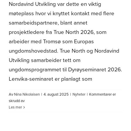
Nordavind Utvikling var dette en viktig
møteplass hvor vi knyttet kontakt med flere
samarbeidspartnere, blant annet
prosjektledere fra True North 2026, som
arbeider med Tromsø som Europas
ungdomshovedstad. True North og Nordavind
Utvikling samarbeider tett om
ungdomsprogrammet til Dyrøyseminaret 2026.
Lenvika-seminaret er planlagt som
Av
Nina Nikolaisen
|
4. august 2025
|
Nyheter
|
Kommentarer er
for
skrudd av
Vi
Les mer
var
til
stede