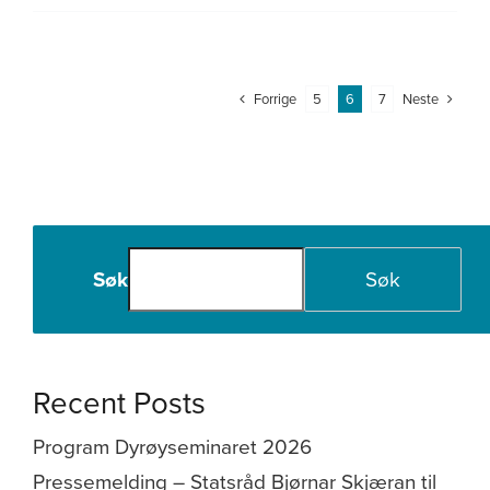
kan
vi
sikre
bærekraftig
Forrige
Neste
5
6
7
arbeidsrekruttering
i
Nord
Norge?
Nordnorsk
debatt
Søk
Søk
Recent Posts
Program Dyrøyseminaret 2026
Pressemelding – Statsråd Bjørnar Skjæran til