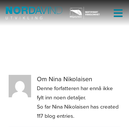
Skip
to
Tog
content
Nav
nina.nikolaisen@nordavindutvikling.no
Hjem
Hjem
Nina Nikolaisen
Om oss
Tjenester
Om
Nina Nikolaisen
Denne forfatteren har ennå ikke
Prosjekter
fylt inn noen detaljer.
So far Nina Nikolaisen has created
Publikasjoner
117 blog entries.