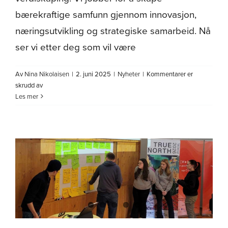
bærekraftige samfunn gjennom innovasjon,
næringsutvikling og strategiske samarbeid. Nå
ser vi etter deg som vil være
Av
Nina Nikolaisen
|
2. juni 2025
|
Nyheter
|
Kommentarer er
for
skrudd av
Ledig
Les mer
stilling.
Nordavind
Utvikling
AS
søker
seniorrådgiver
med
drivkraft
for
bærekraftig
utvikling