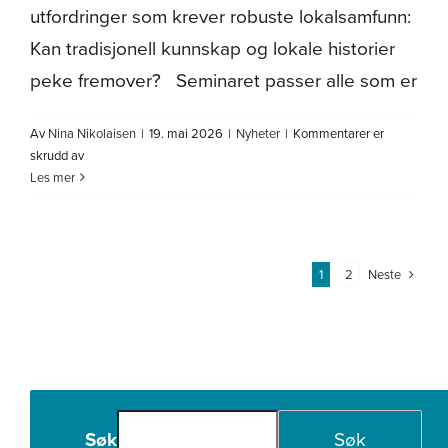
utfordringer som krever robuste lokalsamfunn:
Kan tradisjonell kunnskap og lokale historier
peke fremover? Seminaret passer alle som er
Av
Nina Nikolaisen
|
19. mai 2026
|
Nyheter
|
Kommentarer er
for
skrudd av
Seminar:
Les mer
«Tre
stammers
møte»
Neste
1
2
Søk
Søk