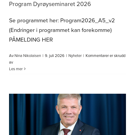
Program Dyrøyseminaret 2026
Om oss
Se programmet her: Program2026_A5_v2
(Endringer i programmet kan forekomme)
PÅMELDING HER
Av
Nina Nikolaisen
|
9. juli 2026
|
Nyheter
|
Kommentarer er skrudd
for
av
Program
Les mer
Dyrøyseminaret
2026