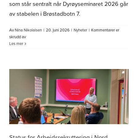
som står sentralt når Dyrøyseminaret 2026 går
av stabelen i Brøstadbotn 7.
Av
Nina Nikolaisen
|
20. juni 2026
|
Nyheter
|
Kommentarer er
for
skrudd av
Pressemelding:
Les mer
Hvordan
bygger
vi
beredskap
i
nord?
Status for Arbeidsrekruttering i Nord