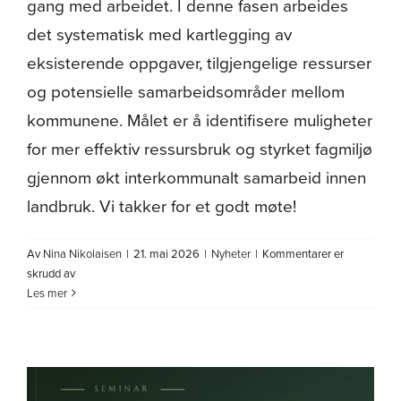
gang med arbeidet. I denne fasen arbeides
det systematisk med kartlegging av
eksisterende oppgaver, tilgjengelige ressurser
og potensielle samarbeidsområder mellom
kommunene. Målet er å identifisere muligheter
for mer effektiv ressursbruk og styrket fagmiljø
gjennom økt interkommunalt samarbeid innen
landbruk. Vi takker for et godt møte!
Av
Nina Nikolaisen
|
21. mai 2026
|
Nyheter
|
Kommentarer er
for
skrudd av
Landbrukssamarbeid
Les mer
i
Midt-
Troms