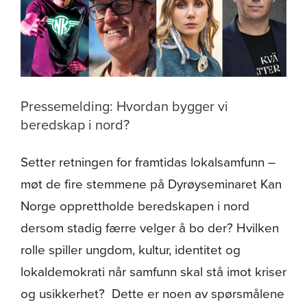
satte
søkelys
på
Arbeidsrekruttering
i
Nord
Pressemelding: Hvordan bygger vi
beredskap i nord?
Setter retningen for framtidas lokalsamfunn –
møt de fire stemmene på Dyrøyseminaret Kan
Norge opprettholde beredskapen i nord
dersom stadig færre velger å bo der? Hvilken
rolle spiller ungdom, kultur, identitet og
lokaldemokrati når samfunn skal stå imot kriser
og usikkerhet? Dette er noen av spørsmålene