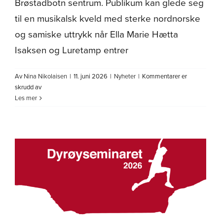
Brøstadbotn sentrum. Publikum kan glede seg
til en musikalsk kveld med sterke nordnorske
og samiske uttrykk når Ella Marie Hætta
Isaksen og Luretamp entrer
Av
Nina Nikolaisen
|
11. juni 2026
|
Nyheter
|
Kommentarer er
for
skrudd av
Artistene
Les mer
Ella
Marie
Hætta
Isaksen
og
Luretamp
står
på
scenen
under
Dyrøyseminaret