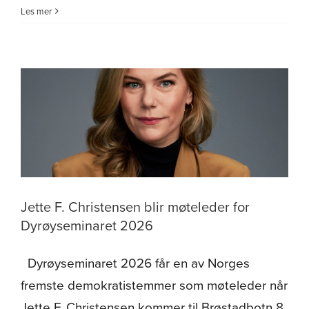
Status
Les mer
for
Arbeidsrekruttering
i
Nord
presentert
for
Midt-
Tromsrådet
Jette F. Christensen blir møteleder for
Dyrøyseminaret 2026
Dyrøyseminaret 2026 får en av Norges
fremste demokratistemmer som møteleder når
Jette F. Christensen kommer til Brøstadbotn 8.