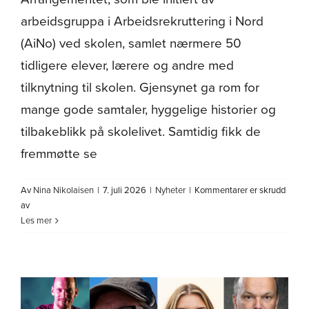
arbeidsgruppa i Arbeidsrekruttering i Nord
(AiNo) ved skolen, samlet nærmere 50
tidligere elever, lærere og andre med
tilknytning til skolen. Gjensynet ga rom for
mange gode samtaler, hyggelige historier og
tilbakeblikk på skolelivet. Samtidig fikk de
fremmøtte se
Av
Nina Nikolaisen
|
7. juli 2026
|
Nyheter
|
Kommentarer er skrudd
for
av
Åpen
Les mer
skole
skapte
gode
møter
og