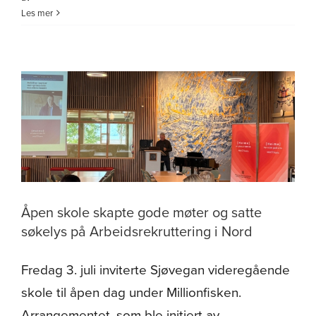
Pressemelding
Les mer
–
Statsråd
Bjørnar
Skjæran
til
Dyrøyseminaret
Åpen skole skapte gode møter og satte
søkelys på Arbeidsrekruttering i Nord
Fredag 3. juli inviterte Sjøvegan videregående
skole til åpen dag under Millionfisken.
Arrangementet, som ble initiert av