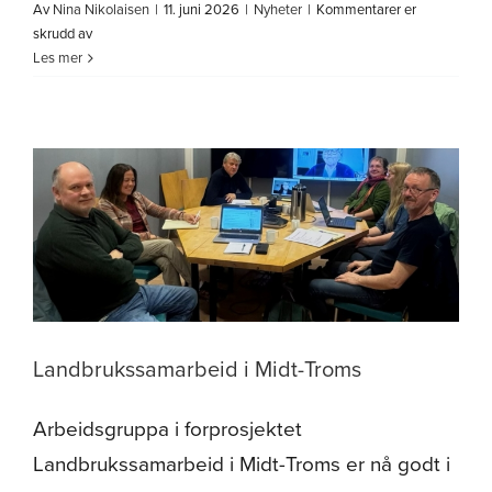
Av
Nina Nikolaisen
|
11. juni 2026
|
Nyheter
|
Kommentarer er
for
skrudd av
Dyrøyseminaret
Les mer
2026:
Når
beredskap
handler
om
mennesker,
steder
og
tillit
Landbrukssamarbeid i Midt-Troms
Arbeidsgruppa i forprosjektet
Landbrukssamarbeid i Midt-Troms er nå godt i