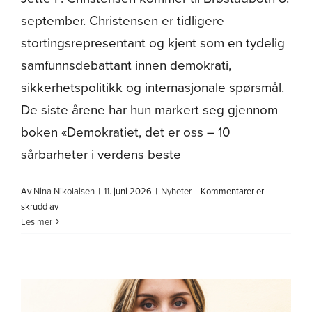
september. Christensen er tidligere
stortingsrepresentant og kjent som en tydelig
samfunnsdebattant innen demokrati,
sikkerhetspolitikk og internasjonale spørsmål.
De siste årene har hun markert seg gjennom
boken «Demokratiet, det er oss – 10
sårbarheter i verdens beste
Av
Nina Nikolaisen
|
11. juni 2026
|
Nyheter
|
Kommentarer er
for
skrudd av
Jette
Les mer
F.
Christensen
blir
møteleder
for