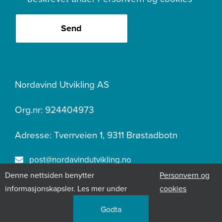
Send
Nordavind Utvikling AS
Org.nr: 924404973
Adresse: Tverrveien 1, 9311 Brøstadbotn
post@nordavindutvikling.no
Denne nettsiden benytter
Personvern og
400 07 219
informasjonskapsler. Les mer under
cookies
Godta