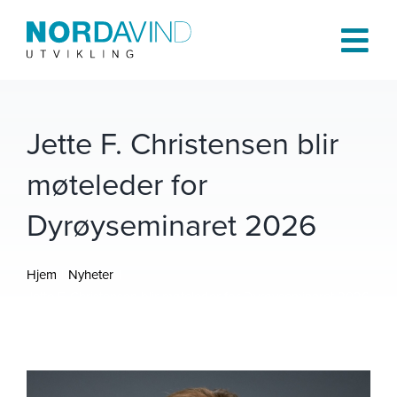
Skip
to
Tog
content
Navi
Hjem
Jette F. Christensen blir
møteleder for
Om oss
Dyrøyseminaret 2026
Tjenester
Hjem
Nyheter
Prosjekter
Jette F. Christensen blir møteleder for Dyrøyseminaret 2026
Publikasjoner