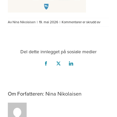
Om oss
for
Av
Nina Nikolaisen
|
19. mai 2026
|
Kommentarer er skrudd av
Logo
samarbeids
Del dette innlegget på sosiale medier
Facebook
X
LinkedIn
Om Forfatteren:
Nina Nikolaisen