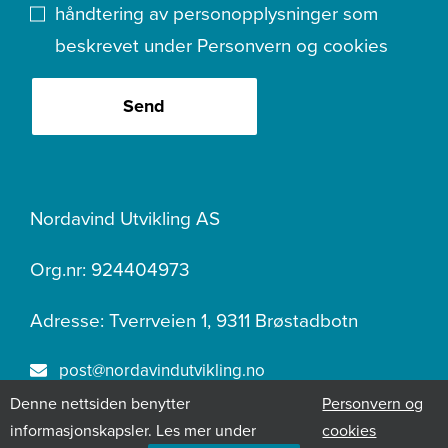
håndtering av personopplysninger som
beskrevet under
Personvern og cookies
Send
Nordavind Utvikling AS
Org.nr: 924404973
Adresse: Tverrveien 1, 9311 Brøstadbotn
post@nordavindutvikling.no
Denne nettsiden benytter
Personvern og
400 07 219
informasjonskapsler. Les mer under
cookies