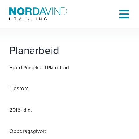
Skip
to
Tog
content
Navi
Hjem
Planarbeid
Om oss
Hjem
|
Prosjekter
| Planarbeid
Tjenester
Tidsrom:
Prosjekter
2015- d.d.
Publikasjoner
Oppdragsgiver: