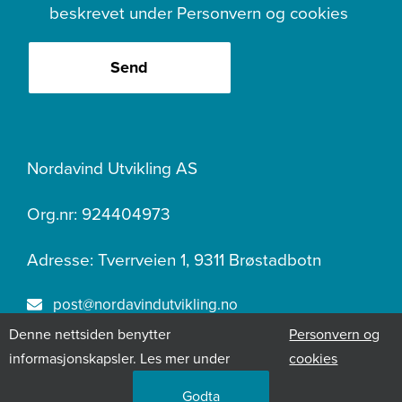
beskrevet under
Personvern og cookies
Send
Nordavind Utvikling AS
Org.nr: 924404973
Adresse: Tverrveien 1, 9311 Brøstadbotn
post@nordavindutvikling.no
Denne nettsiden benytter
Personvern og
400 07 219
informasjonskapsler. Les mer under
cookies
Godta