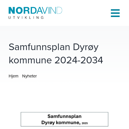
Skip
to
Tog
content
Navi
Hjem
Samfunnsplan Dyrøy
kommune 2024-2034
Om oss
Hjem
Nyheter
Tjenester
Samfunnsplan Dyrøy kommune 2024-2034
Prosjekter
Publikasjoner