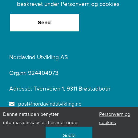
beskrevet under
Personvern og cookies
Send
Nordavind Utvikling AS
Org.nr: 924404973
Adresse: Tverrveien 1, 9311 Brøstadbotn
post@nordavindutvikling.no
Denne nettsiden benytter
Personvern og
400 07 219
informasjonskapsler. Les mer under
cookies
Godta