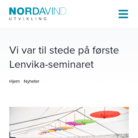
Skip
to
Tog
content
Navi
Hjem
Vi var til stede på første
Lenvika-seminaret
Om oss
Hjem
Nyheter
Vi var til stede på første Lenvika-seminaret
Tjenester
Prosjekter
Publikasjoner