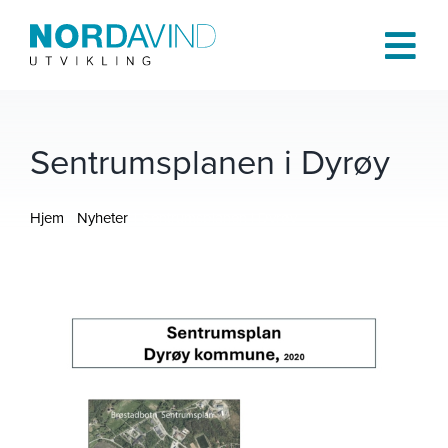
Skip
to
Tog
content
Navi
Hjem
Sentrumsplanen i Dyrøy
Om oss
Hjem
Nyheter
Sentrumsplanen i Dyrøy
Tjenester
Prosjekter
Publikasjoner