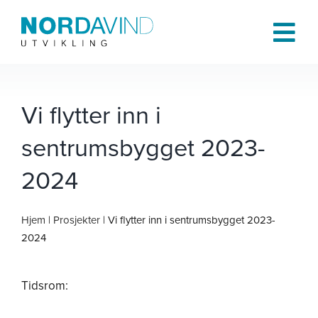
Skip
to
Tog
content
Navi
Hjem
Vi flytter inn i
sentrumsbygget 2023-
Om oss
2024
Tjenester
Hjem
|
Prosjekter
| Vi flytter inn i sentrumsbygget 2023-
Prosjekter
2024
Publikasjoner
Tidsrom: