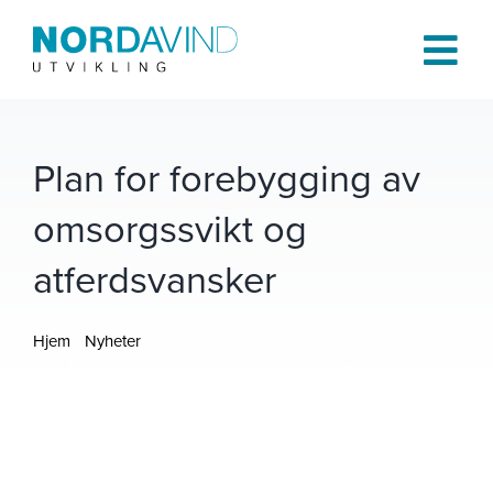
Skip
to
Tog
content
Navi
Hjem
Plan for forebygging av
omsorgssvikt og
Om oss
atferdsvansker
Tjenester
Hjem
Nyheter
Prosjekter
Plan for forebygging av omsorgssvikt og atferdsvansker
Publikasjoner