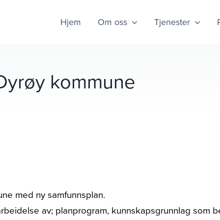
Hjem
Om oss
Tjenester
 Dyrøy kommune
mune med ny samfunnsplan.
tarbeidelse av; planprogram, kunnskapsgrunnlag som bes