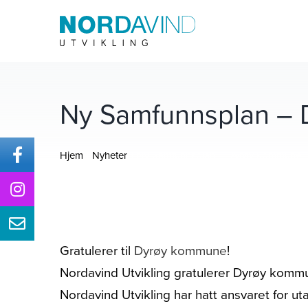
Skip
to
content
Ny Samfunnsplan –
Hjem
Nyheter
Ny Samfunnsplan – Dyrøy kommune
Gratulerer til
Dyrøy kommune
!
Nordavind Utvikling gratulerer Dyrøy kom
Nordavind Utvikling har hatt ansvaret for u