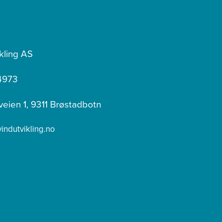
kling AS
4973
veien 1, 9311 Brøstadbotn
ndutvikling.no