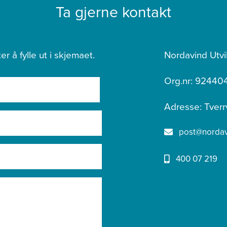
Ta gjerne kontakt
er å fylle ut i skjemaet.
Nordavind Utvi
Org.nr: 92440
Adresse: Tverr
post@nordavi
400 07 219