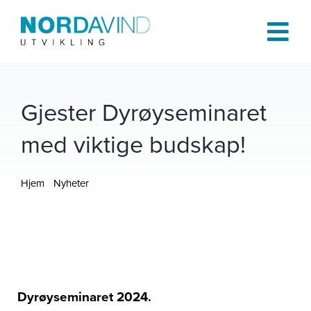
Skip
to
Tog
content
Navi
Hjem
Gjester Dyrøyseminaret
med viktige budskap!
Om oss
Hjem
Nyheter
Tjenester
Gjester Dyrøyseminaret med viktige budskap!
Prosjekter
Publikasjoner
Dyrøyseminaret 2024.