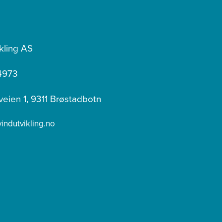
kling AS
4973
veien 1, 9311 Brøstadbotn
ndutvikling.no