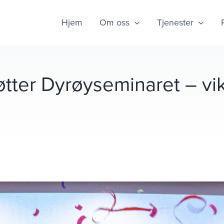
Hjem
Om oss
Tjenester
ter Dyrøyseminaret – vik
t – viktig å skape et levende samfunn.