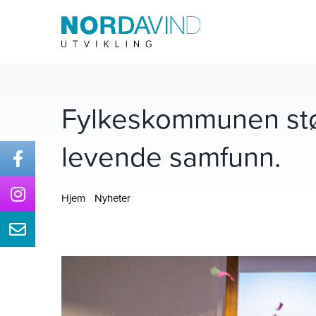
Skip
to
content
Fylkeskommunen støt
levende samfunn.
Hjem
Nyheter
Fylkeskommunen støtter Dyrøyseminare