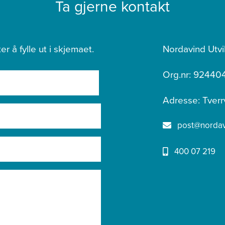
Ta gjerne kontakt
er å fylle ut i skjemaet.
Nordavind Utvi
Org.nr: 92440
Adresse: Tverr
post@nordavi
400 07 219