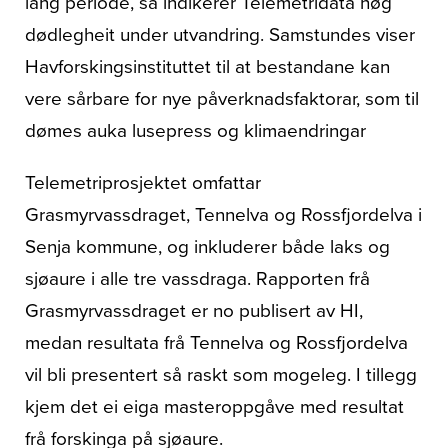
lang periode, så indikerer Telemetridata høg
dødlegheit under utvandring. Samstundes viser
Havforskingsinstituttet til at bestandane kan
vere sårbare for nye påverknadsfaktorar, som til
dømes auka lusepress og klimaendringar
Telemetriprosjektet omfattar
Grasmyrvassdraget, Tennelva og Rossfjordelva i
Senja kommune, og inkluderer både laks og
sjøaure i alle tre vassdraga. Rapporten frå
Grasmyrvassdraget er no publisert av HI,
medan resultata frå Tennelva og Rossfjordelva
vil bli presentert så raskt som mogeleg. I tillegg
kjem det ei eiga masteroppgåve med resultat
frå forskinga på sjøaure.