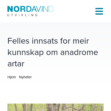
Skip
to
Tog
content
Navi
Hjem
Felles innsats for meir
kunnskap om anadrome
Om oss
artar
Tjenester
Hjem
Nyheter
Prosjekter
Felles innsats for meir kunnskap om anadrome artar
Publikasjoner