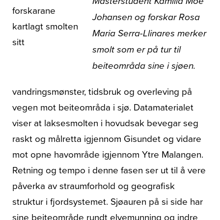
Masterstudent Kamilla Moe
forskarane
Johansen og forskar Rosa
kartlagt smolten
Maria Serra-Llinares merker
sitt
smolt som er på tur til
beiteområda sine i sjøen.
vandringsmønster, tidsbruk og overleving på
vegen mot beiteområda i sjø. Datamaterialet
viser at laksesmolten i hovudsak bevegar seg
raskt og målretta igjennom Gisundet og vidare
mot opne havområde igjennom Ytre Malangen.
Retning og tempo i denne fasen ser ut til å vere
påverka av straumforhold og geografisk
struktur i fjordsystemet. Sjøauren på si side har
sine beiteområde rundt elvemunning og indre