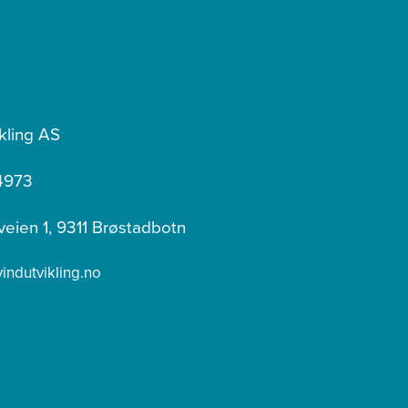
kling AS
4973
veien 1, 9311 Brøstadbotn
ndutvikling.no