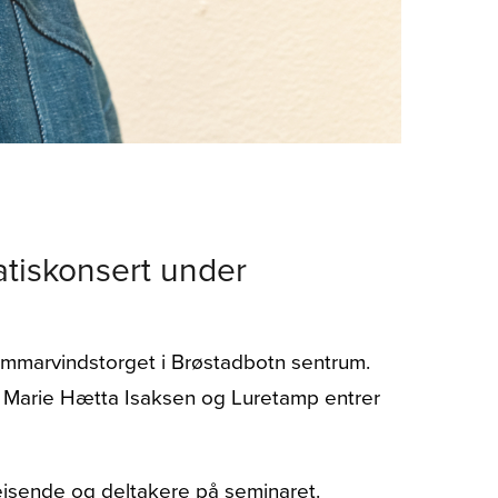
atiskonsert under
ommarvindstorget i Brøstadbotn sentrum.
a Marie Hætta Isaksen og Luretamp entrer
reisende og deltakere på seminaret.