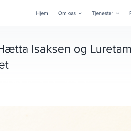
Hjem
Om oss
Tjenester
e Hætta Isaksen og Lureta
et
g Luretamp står på scenen under Dyrøyseminaret