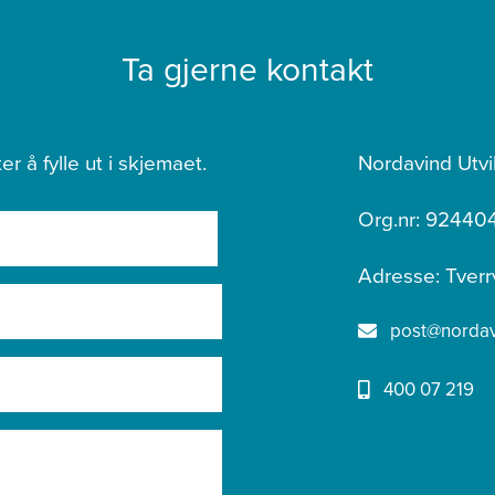
Ta gjerne kontakt
er å fylle ut i skjemaet.
Nordavind Utvi
Org.nr: 92440
Adresse: Tverr
post@nordavi
400 07 219