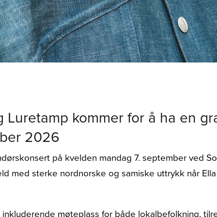
g Luretamp kommer for å ha en gr
mber 2026
utendørskonsert på kvelden mandag 7. september ved S
eld med sterke nordnorske og samiske uttrykk når Ell
n inkluderende møteplass for både lokalbefolkning, til