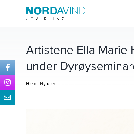
Skip
to
content
Artistene Ella Mari
under Dyrøyseminar
Hjem
Nyheter
Artistene Ella Marie Hætta Isaksen o