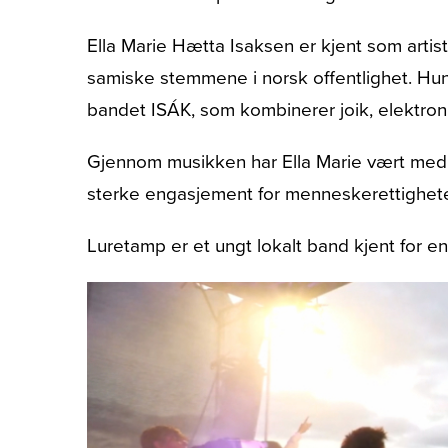
Ella Marie Hætta Isaksen er kjent som artis
samiske stemmene i norsk offentlighet. Hun
bandet ISÁK, som kombinerer joik, elektro
Gjennom musikken har Ella Marie vært med på 
sterke engasjement for menneskerettigheter,
Luretamp er et ungt lokalt band kjent for e