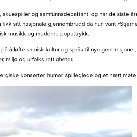
t, skuespiller og samfunnsdebattant, og har de siste 
 fikk sitt nasjonale gjennombrudd da hun vant «Stjern
nisk musikk og moderne poputtrykk.
å løfte samisk kultur og språk til nye generasjoner, sa
 miljø og urfolks rettigheter.
nergiske konserter, humor, spilleglede og et nært møt