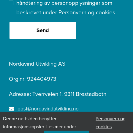
håndtering av personopplysninger som
beskrevet under
Personvern og cookies
Send
Nordavind Utvikling AS
Org.nr: 924404973
Adresse: Tverrveien 1, 9311 Brøstadbotn
post@nordavindutvikling.no
Denne nettsiden benytter
Personvern og
400 07 219
informasjonskapsler. Les mer under
cookies