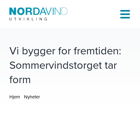
Skip
to
Tog
content
Navi
Hjem
Vi bygger for fremtiden:
Sommervindstorget tar
Om oss
form
Tjenester
Hjem
Nyheter
Prosjekter
Vi bygger for fremtiden: Sommervindstorget tar form
Publikasjoner