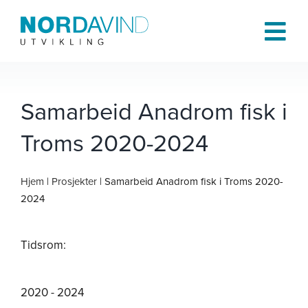
Skip
to
Tog
content
Navi
Hjem
Samarbeid Anadrom fisk i
Troms 2020-2024
Om oss
Hjem
|
Prosjekter
| Samarbeid Anadrom fisk i Troms 2020-
Tjenester
2024
Prosjekter
Tidsrom:
Publikasjoner
2020 - 2024