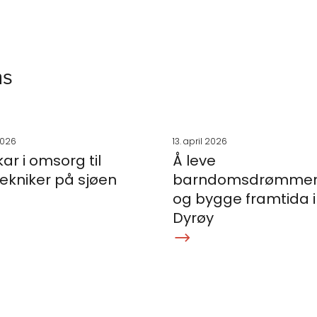
ms
 2026
13. april 2026
kar i omsorg til
Å leve
ekniker på sjøen
barndomsdrømmen
og bygge framtida i
Dyrøy