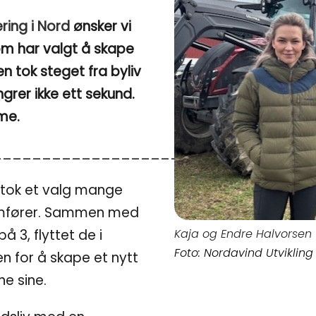
ring i Nord
ønsker vi
om har valgt å skape
en tok steget fra byliv
ngrer ikke ett sekund.
me.
________________________________
 tok et valg mange
omfører. Sammen med
å 3, flyttet de i
Kaja og Endre Halvorsen
Foto: Nordavind Utvikling
n for å skape et nytt
ne sine.