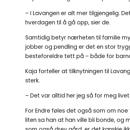
– I Lavangen er alt mer tilgjengelig. Det
hverdagen til å gå opp, sier de.
Samtidig betyr nærheten til familie m
jobber og pendling er det en stor try
besteforeldre tett på – både for barna
Kaja forteller at tilknytningen til Lavan
sterk.
– Det var alltid her jeg så for meg livet 
For Endre føles det også som om noe f
liten sa han at han ville bli bonde, og
som også drev gård, er det kanskje ikke