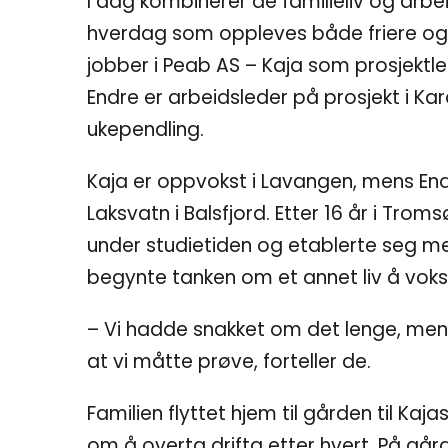
I dag kombinerer de familieliv og arbe
hverdag som oppleves både friere og
jobber i Peab AS – Kaja som prosjektle
Endre er arbeidsleder på prosjekt i Ka
ukependling.
Kaja er oppvokst i Lavangen, mens En
Laksvatn i Balsfjord. Etter 16 år i Tro
under studietiden og etablerte seg me
begynte tanken om et annet liv å voks
– Vi hadde snakket om det lenge, men ti
at vi måtte prøve, forteller de.
Familien flyttet hjem til gården til Kaj
om å overta drifta etter hvert. På gå