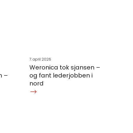
7. april 2026
Weronica tok sjansen –
 –
og fant lederjobben i
nord