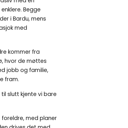
idsliv med en
 enklere. Begge
der i Bardu, mens
rasjok med
dre kommer fra
msø, hvor de møttes
d jobb og familie,
e fram.
l slutt kjente vi bare
as foreldre, med planer
rden drives det med