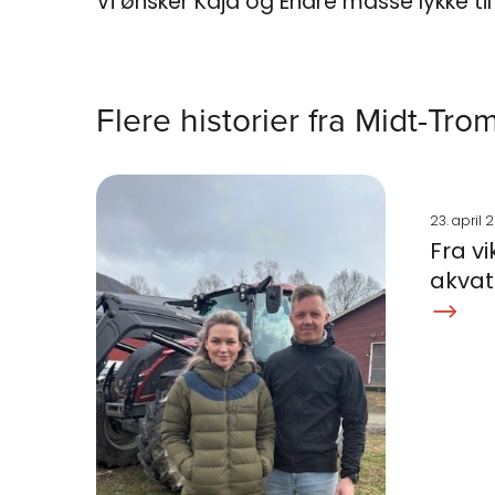
Vi ønsker Kaja og Endre masse lykke til
Flere historier fra Midt-Tro
23. april
Fra vi
akvat