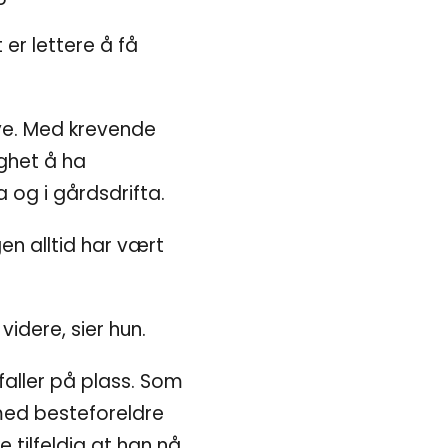
 er lettere å få
ye. Med krevende
gghet å ha
 og i gårdsdrifta.
gen alltid har vært
videre, sier hun.
aller på plass. Som
 med besteforeldre
 tilfeldig at han nå