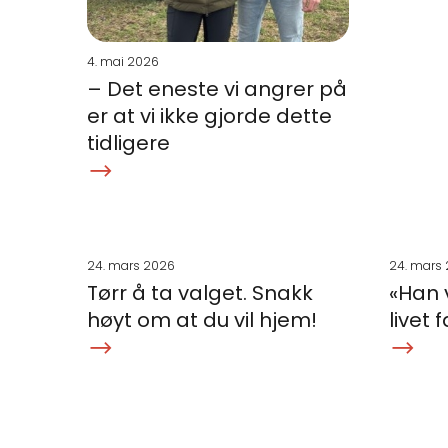
4. mai 2026
– Det eneste vi angrer på
er at vi ikke gjorde dette
tidligere
24. mars 2026
24. mars
Tørr å ta valget. Snakk
«Han v
høyt om at du vil hjem!
livet 