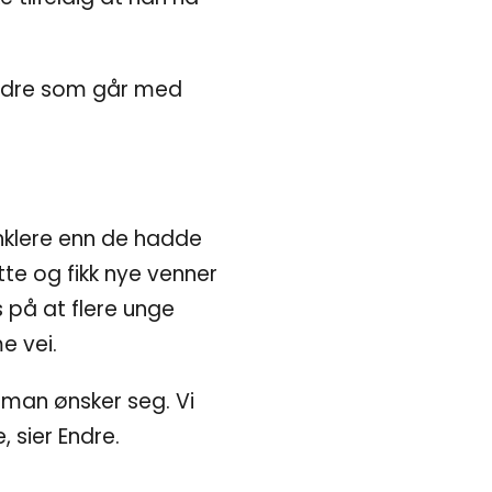
 andre som går med
nklere enn de hadde
ette og fikk nye venner
 på at flere unge
e vei.
t man ønsker seg. Vi
, sier Endre.